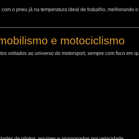
sta com o pneu já na temperatura ideal de trabalho, melhorand
mobilismo e motociclismo
os voltados ao universo do motorsport, sempre com foco em q
ades de pilotos, equipes e apaixonados por velocidade.