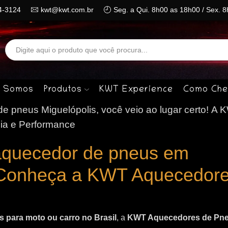
4-3124
kwt@kwt.com.br
Seg. a Qui. 8h00 as 18h00 / Sex. 
Search
input
 Somos
Produtos
KWT Experience
Como Che
 pneus Miguelópolis, você veio ao lugar certo!
A 
ia e Performance
aquecedor de pneus em
 Conheça a KWT Aquecedore
 para moto ou carro no Brasil
, a
KWT Aquecedores de Pn