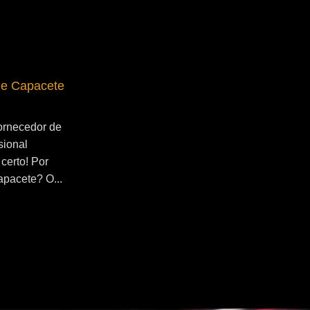
de Capacete
Fornecedor de Secador de Capacete
Profissional Maua
ornecedor de
Se você esta buscado por Fornecedor de
sional
Secador de Capacete Profissional Maua,
certo! Por
você veio ao lugar certo! Por que utilizar
apacete? O...
um secador de capacete? O...
Continue Lendo...