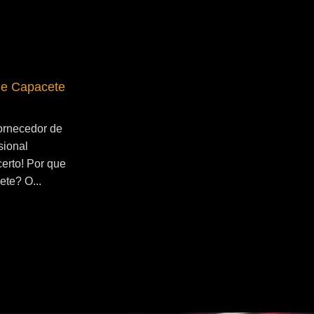
de Capacete
Fornecedor de Secador de Capacete
Profissional Jangadeiros
ornecedor de
Se você esta buscado por Fornecedor de
sional
Secador de Capacete Profissional
certo! Por que
Jangadeiros, você veio ao lugar certo!
ete? O...
Por que utilizar um secador de capacete?
O...
Continue Lendo...