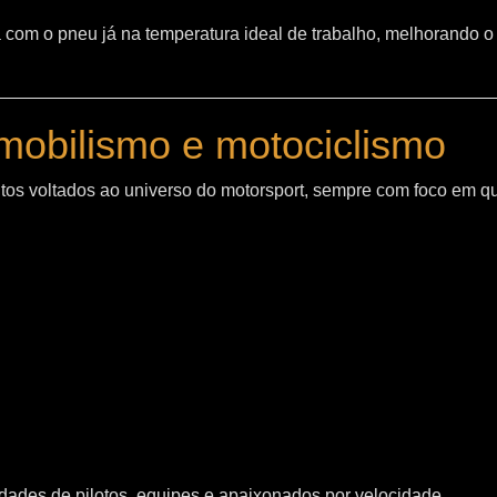
sta com o pneu já na temperatura ideal de trabalho, melhorand
mobilismo e motociclismo
os voltados ao universo do motorsport, sempre com foco em q
ades de pilotos, equipes e apaixonados por velocidade.