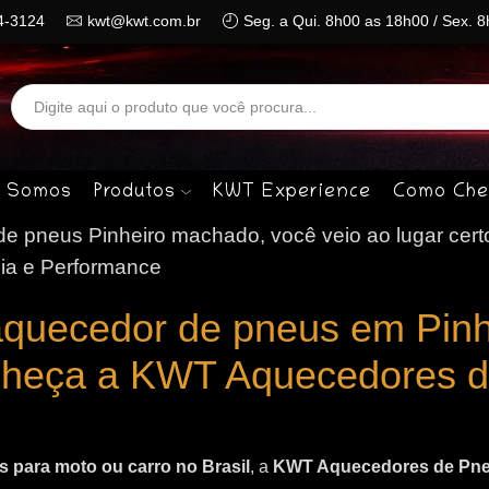
4-3124
kwt@kwt.com.br
Seg. a Qui. 8h00 as 18h00 / Sex. 
Search
input
 Somos
Produtos
KWT Experience
Como Che
e pneus Pinheiro machado, você veio ao lugar cert
ia e Performance
aquecedor de pneus em Pinh
heça a KWT Aquecedores 
 para moto ou carro no Brasil
, a
KWT Aquecedores de Pn