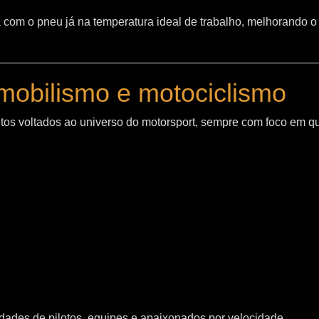
sta com o pneu já na temperatura ideal de trabalho, melhorand
mobilismo e motociclismo
os voltados ao universo do motorsport, sempre com foco em q
ades de pilotos, equipes e apaixonados por velocidade.