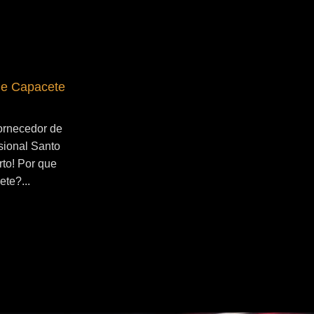
de Capacete
Fornecedor de Secador de Capacete
Profissional Ribeirão Pires
ornecedor de
Se você esta buscado por Fornecedor de
sional Santo
Secador de Capacete Profissional
rto! Por que
Ribeirão Pires, você veio ao lugar certo!
ete?...
Por que utilizar um secador de
capacete?...
Continue Lendo...