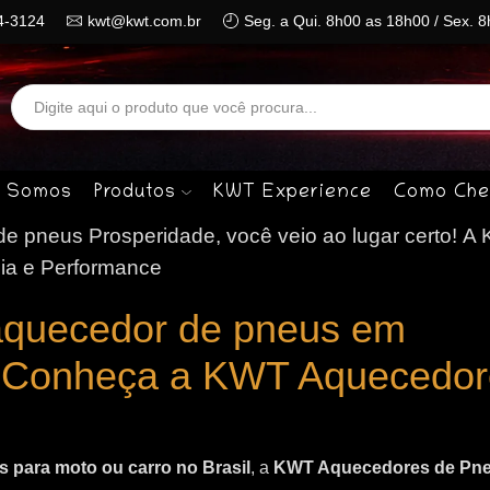
4-3124
kwt@kwt.com.br
Seg. a Qui. 8h00 as 18h00 / Sex. 
Search
input
 Somos
Produtos
KWT Experience
Como Che
 pneus Prosperidade, você veio ao lugar certo!
A 
ia e Performance
aquecedor de pneus em
 Conheça a KWT Aquecedor
 para moto ou carro no Brasil
, a
KWT Aquecedores de Pn