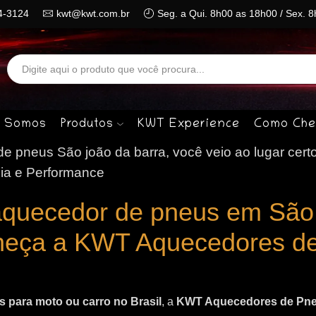
4-3124
kwt@kwt.com.br
Seg. a Qui. 8h00 as 18h00 / Sex. 
Search
input
 Somos
Produtos
KWT Experience
Como Che
 pneus São joão da barra, você veio ao lugar cert
ia e Performance
aquecedor de pneus em São
heça a KWT Aquecedores d
 para moto ou carro no Brasil
, a
KWT Aquecedores de Pn