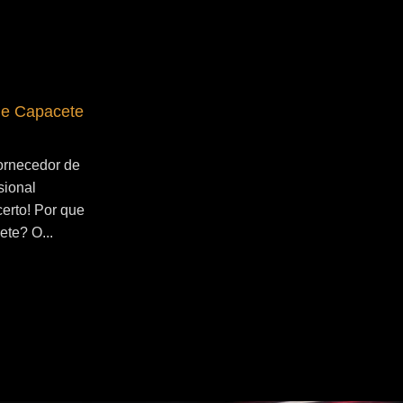
de Capacete
Fornecedor de Secador de Capacete
Profissional Jangadeiros
ornecedor de
Se você esta buscado por Fornecedor de
sional
Secador de Capacete Profissional
certo! Por que
Jangadeiros, você veio ao lugar certo!
ete? O...
Por que utilizar um secador de capacete?
O...
Continue Lendo...