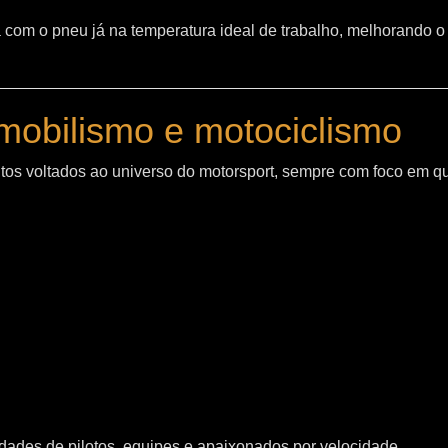
sta com o pneu já na temperatura ideal de trabalho, melhorand
mobilismo e motociclismo
os voltados ao universo do motorsport, sempre com foco em q
ades de pilotos, equipes e apaixonados por velocidade.