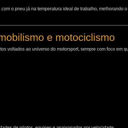
sta com o pneu já na temperatura ideal de trabalho, melhorand
mobilismo e motociclismo
os voltados ao universo do motorsport, sempre com foco em q
ades de pilotos, equipes e apaixonados por velocidade.