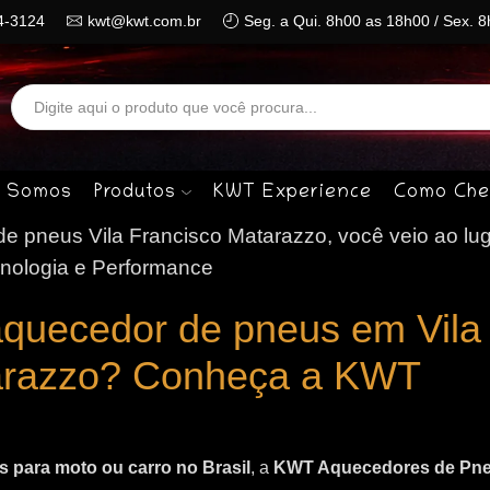
4-3124
kwt@kwt.com.br
Seg. a Qui. 8h00 as 18h00 / Sex. 
Search
input
 Somos
Produtos
KWT Experience
Como Che
 pneus Vila Francisco Matarazzo, você veio ao lug
nologia e Performance
aquecedor de pneus em Vila
arazzo? Conheça a KWT
 para moto ou carro no Brasil
, a
KWT Aquecedores de Pn