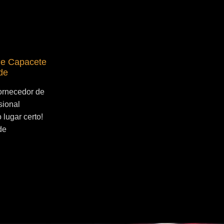
de Capacete
Fornecedor de Secador de Capacete
de
Profissional Socorro
ornecedor de
Se você esta buscado por Fornecedor de
sional
Secador de Capacete Profissional
lugar certo!
Socorro, você veio ao lugar certo! Por que
de
utilizar um secador de capacete? O...
Continue Lendo...