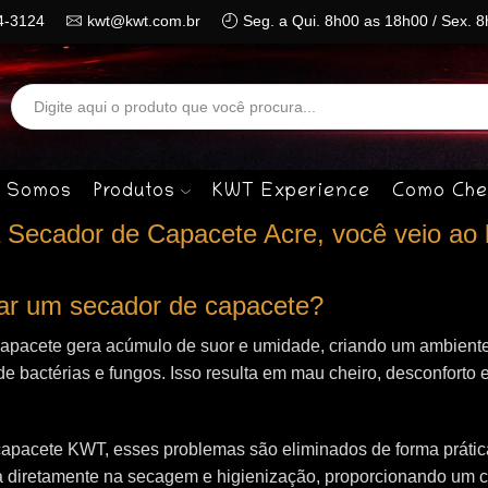
4-3124
kwt@kwt.com.br
Seg. a Qui. 8h00 as 18h00 / Sex. 
Search
input
 Somos
Produtos
KWT Experience
Como Che
Secador de Capacete Acre, você veio ao 
izar um secador de capacete?
capacete gera acúmulo de suor e umidade, criando um ambiente
de bactérias e fungos. Isso resulta em mau cheiro, desconforto e
apacete KWT, esses problemas são eliminados de forma prática 
 diretamente na secagem e higienização, proporcionando um 