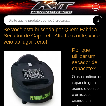
Search
input
Se você esta buscado por Quem Fabrica
Secador de Capacete Alto horizonte, você
veio ao lugar certo!
Por que
utilizar um
secador de
capacete?
O uso contínuo do
capacete gera
acúmulo de suor
e umidade,
criando um