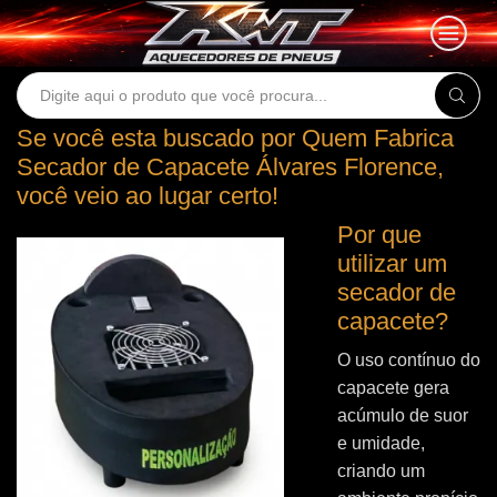
Search
input
Se você esta buscado por Quem Fabrica
Secador de Capacete Álvares Florence,
você veio ao lugar certo!
Por que
utilizar um
secador de
capacete?
O uso contínuo do
capacete gera
acúmulo de suor
e umidade,
criando um