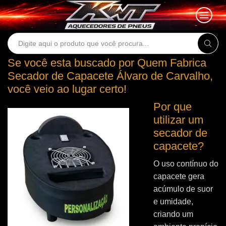
Search
input
Se você esta buscado por Quem Fabrica
Secador de Capacete Álvaro de Carvalho,
você veio ao lugar certo!
Por que
utilizar um
secador de
capacete?
O uso contínuo do
capacete gera
acúmulo de suor
e umidade,
criando um