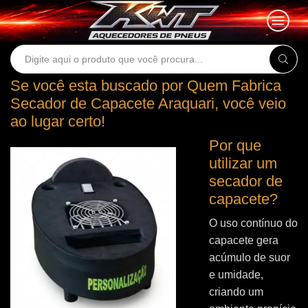
Search
input
Se você esta buscado por Quem Fabrica
Secador de Capacete Araquari, você veio
ao lugar certo!
Por que
utilizar um
secador de
capacete?
O uso contínuo do
capacete gera
acúmulo de suor
e umidade,
criando um