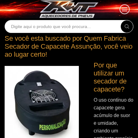
Search
input
Se você esta buscado por Quem Fabrica
Secador de Capacete Assunção, você veio
ao lugar certo!
Por que
utilizar um
secador de
capacete?
O uso contínuo do
capacete gera
acúmulo de suor
e umidade,
criando um