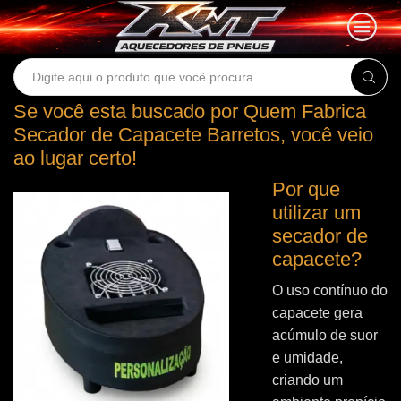
Search
input
Se você esta buscado por Quem Fabrica
Secador de Capacete Barretos, você veio
ao lugar certo!
Por que
utilizar um
secador de
capacete?
O uso contínuo do
capacete gera
acúmulo de suor
e umidade,
criando um