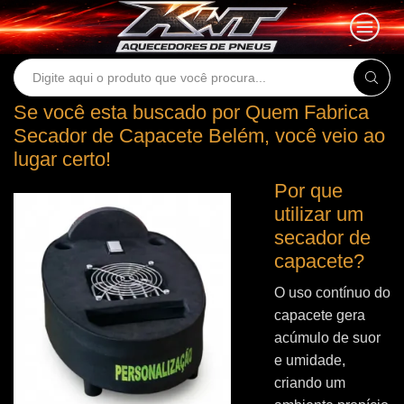
Search
input
Se você esta buscado por Quem Fabrica
Secador de Capacete Belém, você veio ao
lugar certo!
Por que
utilizar um
secador de
capacete?
O uso contínuo do
capacete gera
acúmulo de suor
e umidade,
criando um