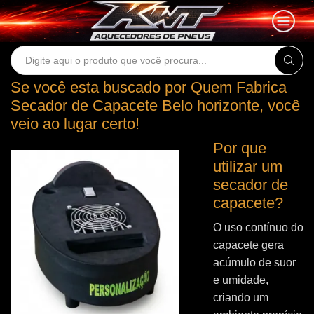
Search
input
Se você esta buscado por Quem Fabrica
Secador de Capacete Belo horizonte, você
veio ao lugar certo!
Por que
utilizar um
secador de
capacete?
O uso contínuo do
capacete gera
acúmulo de suor
e umidade,
criando um