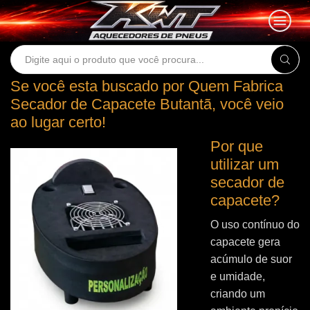
Search
input
Se você esta buscado por Quem Fabrica
Secador de Capacete Butantã, você veio
ao lugar certo!
Por que
utilizar um
secador de
capacete?
O uso contínuo do
capacete gera
acúmulo de suor
e umidade,
criando um