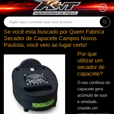
Search
input
Se você esta buscado por Quem Fabrica
Secador de Capacete Campos Novos
Paulista, você veio ao lugar certo!
Por que
utilizar um
secador de
capacete?
O uso contínuo do
capacete gera
acúmulo de suor
e umidade,
criando um