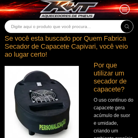
Search
input
Se você esta buscado por Quem Fabrica
Secador de Capacete Capivari, você veio
ao lugar certo!
Por que
utilizar um
secador de
capacete?
O uso contínuo do
capacete gera
acúmulo de suor
e umidade,
criando um