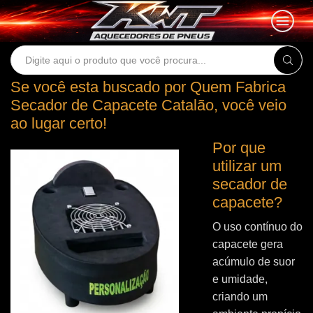
Search
input
Se você esta buscado por Quem Fabrica
Secador de Capacete Catalão, você veio
ao lugar certo!
Por que
utilizar um
secador de
capacete?
O uso contínuo do
capacete gera
acúmulo de suor
e umidade,
criando um