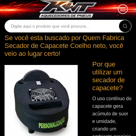
Search
input
Se você esta buscado por Quem Fabrica
Secador de Capacete Coelho neto, você
veio ao lugar certo!
Por que
utilizar um
secador de
capacete?
O uso contínuo do
capacete gera
acúmulo de suor
e umidade,
criando um