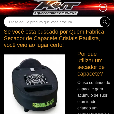
Search
input
Se você esta buscado por Quem Fabrica
Secador de Capacete Cristais Paulista,
você veio ao lugar certo!
Por que
utilizar um
secador de
capacete?
O uso contínuo do
capacete gera
acúmulo de suor
e umidade,
criando um