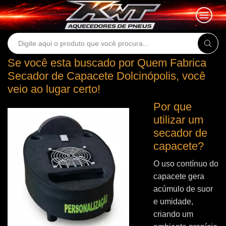
Search
input
Se você esta buscado por Quem Fabrica
Secador de Capacete Dolcinópolis, você
veio ao lugar certo!
Por que
utilizar um
secador de
capacete?
O uso contínuo do
capacete gera
acúmulo de suor
e umidade,
criando um