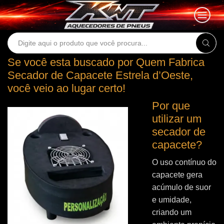
Search
input
Se você esta buscado por Quem Fabrica
Secador de Capacete Estrela d’Oeste,
você veio ao lugar certo!
Por que
utilizar um
secador de
capacete?
O uso contínuo do
capacete gera
acúmulo de suor
e umidade,
criando um