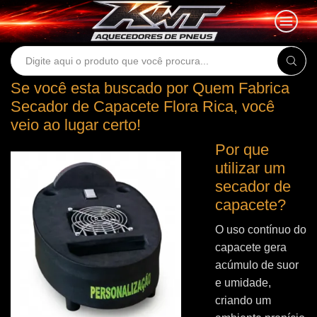
Search
input
Se você esta buscado por Quem Fabrica
Secador de Capacete Flora Rica, você
veio ao lugar certo!
Por que
utilizar um
secador de
capacete?
O uso contínuo do
capacete gera
acúmulo de suor
e umidade,
criando um