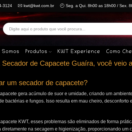
4-3124
kwt@kwt.com.br
Seg. a Qui. 8h00 as 18h00 / Sex. 
Search
input
 Somos
Produtos
KWT Experience
Como Che
Secador de Capacete Guaíra, você veio a
izar um secador de capacete?
capacete gera acúmulo de suor e umidade, criando um ambiente
de bactérias e fungos. Isso resulta em mau cheiro, desconforto e
apacete KWT, esses problemas são eliminados de forma prática 
 diretamente na secagem e higienização, proporcionando um 