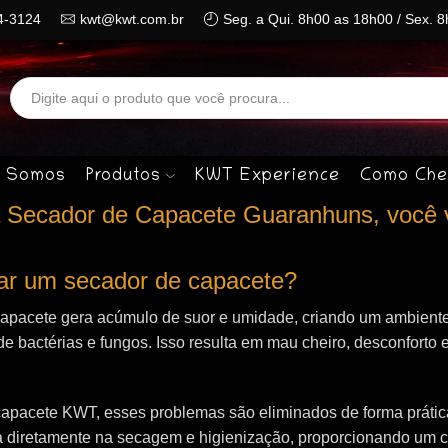
4-3124
kwt@kwt.com.br
Seg. a Qui. 8h00 as 18h00 / Sex. 
Search
input
 Somos
Produtos
KWT Experience
Como Che
 Secador de Capacete Guaranhuns, você 
izar um secador de capacete?
capacete gera acúmulo de suor e umidade, criando um ambiente
de bactérias e fungos. Isso resulta em mau cheiro, desconforto e
apacete KWT, esses problemas são eliminados de forma prática 
 diretamente na secagem e higienização, proporcionando um 