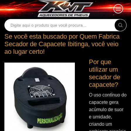
Search
input
Se você esta buscado por Quem Fabrica
Secador de Capacete Ibitinga, você veio
ao lugar certo!
Por que
utilizar um
secador de
capacete?
O uso contínuo do
capacete gera
acúmulo de suor
e umidade,
criando um