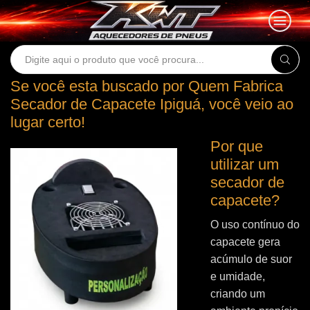
Search
input
Se você esta buscado por Quem Fabrica
Secador de Capacete Ipiguá, você veio ao
lugar certo!
Por que
utilizar um
secador de
capacete?
O uso contínuo do
capacete gera
acúmulo de suor
e umidade,
criando um