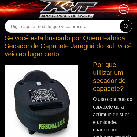
Search
input
Se você esta buscado por Quem Fabrica
Secador de Capacete Jaraguá do sul, você
veio ao lugar certo!
Por que
utilizar um
secador de
capacete?
O uso contínuo do
capacete gera
acúmulo de suor
e umidade,
criando um