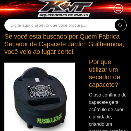
Search
input
Se você esta buscado por Quem Fabrica
Secador de Capacete Jardim Guilhermina,
você veio ao lugar certo!
Por que
utilizar um
secador de
capacete?
O uso contínuo do
capacete gera
acúmulo de suor
e umidade,
criando um