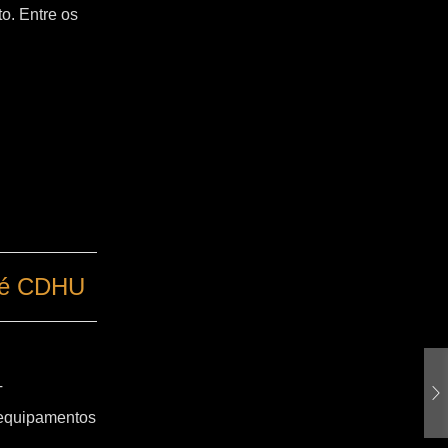
o. Entre os
dré CDHU
T
 equipamentos