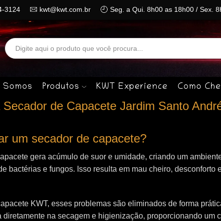
4-3124
kwt@kwt.com.br
Seg. a Qui. 8h00 as 18h00 / Sex. 
Search
input
 Somos
Produtos
KWT Experience
Como Che
a Secador de Capacete Jardim Santo And
izar um secador de capacete?
capacete gera acúmulo de suor e umidade, criando um ambiente
de bactérias e fungos. Isso resulta em mau cheiro, desconforto e
apacete KWT, esses problemas são eliminados de forma prática 
 diretamente na secagem e higienização, proporcionando um 