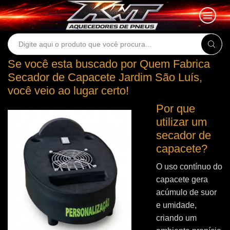
Search
input
Se você esta buscado por Quem Fabrica
Secador de Capacete Jardim São Luís,
você veio ao lugar certo!
Por que
utilizar um
secador de
capacete?
O uso contínuo do
capacete gera
acúmulo de suor
e umidade,
criando um