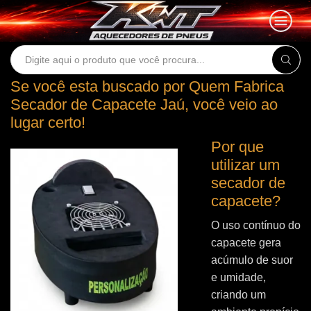
Search
input
Se você esta buscado por Quem Fabrica
Secador de Capacete Jaú, você veio ao
lugar certo!
Por que
utilizar um
secador de
capacete?
O uso contínuo do
capacete gera
acúmulo de suor
e umidade,
criando um