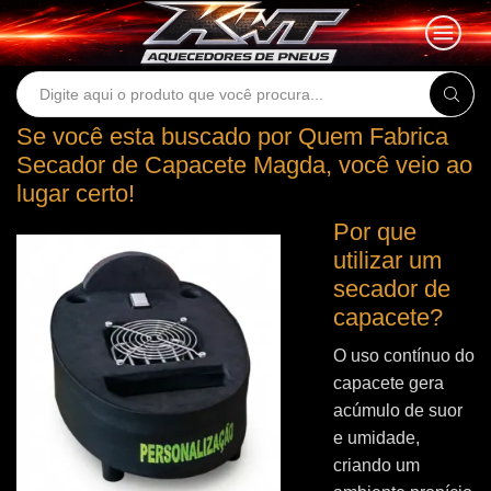
Search
input
Se você esta buscado por Quem Fabrica
Secador de Capacete Magda, você veio ao
lugar certo!
Por que
utilizar um
secador de
capacete?
O uso contínuo do
capacete gera
acúmulo de suor
e umidade,
criando um