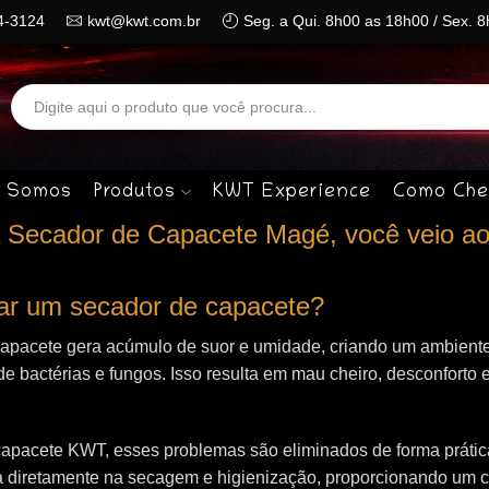
4-3124
kwt@kwt.com.br
Seg. a Qui. 8h00 as 18h00 / Sex. 
Search
input
 Somos
Produtos
KWT Experience
Como Che
 Secador de Capacete Magé, você veio ao
izar um secador de capacete?
capacete gera acúmulo de suor e umidade, criando um ambiente
de bactérias e fungos. Isso resulta em mau cheiro, desconforto e
apacete KWT, esses problemas são eliminados de forma prática 
 diretamente na secagem e higienização, proporcionando um 