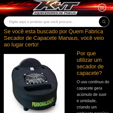
Search
input
Se você esta buscado por Quem Fabrica
Secador de Capacete Manaus, você veio
ao lugar certo!
Por que
utilizar um
secador de
capacete?
O uso contínuo do
capacete gera
acúmulo de suor
e umidade,
criando um