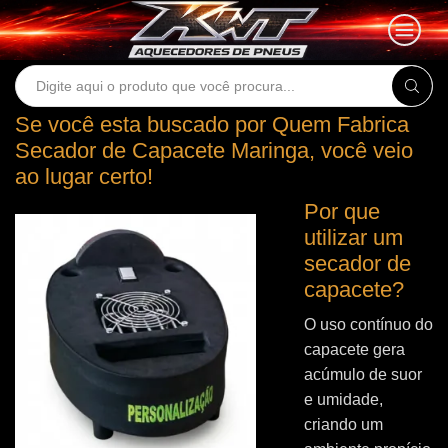
Search
input
Se você esta buscado por Quem Fabrica
Secador de Capacete Maringa, você veio
ao lugar certo!
Por que
utilizar um
secador de
capacete?
O uso contínuo do
capacete gera
acúmulo de suor
e umidade,
criando um