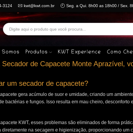
4-3124
kwt@kwt.com.br
Seg. a Qui. 8h00 as 18h00 / Sex. 
Search
input
 Somos
Produtos
KWT Experience
Como Che
 Secador de Capacete Monte Aprazível, vo
izar um secador de capacete?
capacete gera acúmulo de suor e umidade, criando um ambiente
de bactérias e fungos. Isso resulta em mau cheiro, desconforto e
apacete KWT, esses problemas são eliminados de forma prática 
 diretamente na secagem e higienização, proporcionando um 