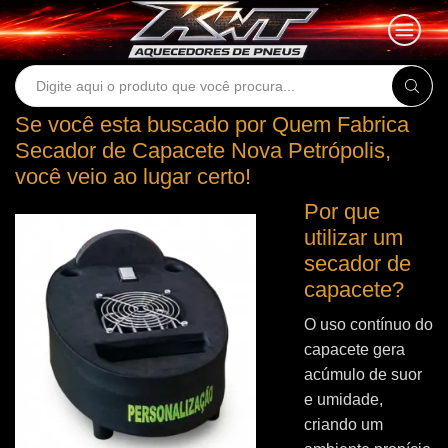
Search
input
Se você esta buscado por Quem Fabrica
Secador de Capacete Nova Petrópolis,
você veio ao lugar certo!
Por que
utilizar um
secador de
capacete?
O uso contínuo do
capacete gera
acúmulo de suor
e umidade,
criando um