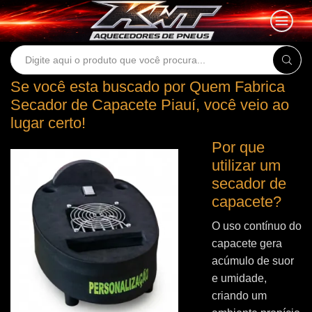
Search
input
Se você esta buscado por Quem Fabrica
Secador de Capacete Piauí, você veio ao
lugar certo!
Por que
utilizar um
secador de
capacete?
O uso contínuo do
capacete gera
acúmulo de suor
e umidade,
criando um