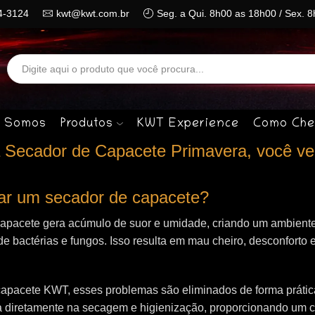
4-3124
kwt@kwt.com.br
Seg. a Qui. 8h00 as 18h00 / Sex. 
Search
input
 Somos
Produtos
KWT Experience
Como Che
 Secador de Capacete Primavera, você ve
izar um secador de capacete?
capacete gera acúmulo de suor e umidade, criando um ambiente
de bactérias e fungos. Isso resulta em mau cheiro, desconforto e
apacete KWT, esses problemas são eliminados de forma prática 
 diretamente na secagem e higienização, proporcionando um 