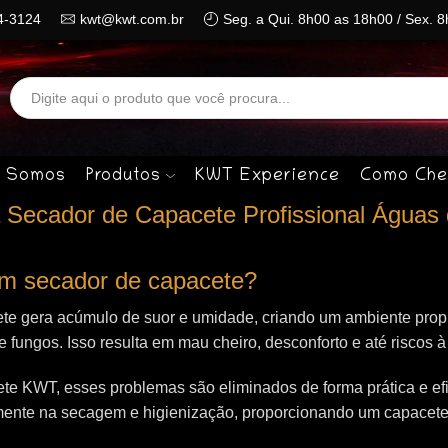
4-3124
kwt@kwt.com.br
Seg. a Qui. 8h00 as 18h00 / Sex. 
Search
input
 Somos
Produtos
KWT Experience
Como Che
 Secador de Capacete Profissional Águas
 um secador de capacete?
te gera acúmulo de suor e umidade, criando um ambiente propí
 e fungos. Isso resulta em mau cheiro, desconforto e até riscos 
e KWT, esses problemas são eliminados de forma prática e efi
mente na secagem e higienização, proporcionando um capacet