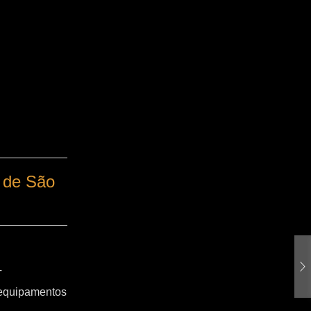
 de São
T
 equipamentos