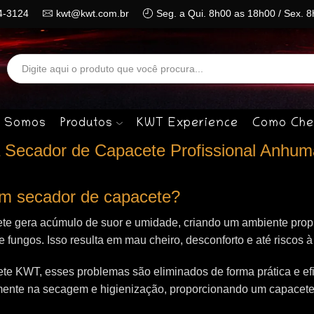
4-3124
kwt@kwt.com.br
Seg. a Qui. 8h00 as 18h00 / Sex. 
Search
input
 Somos
Produtos
KWT Experience
Como Che
 Secador de Capacete Profissional Anhum
 um secador de capacete?
te gera acúmulo de suor e umidade, criando um ambiente propí
 e fungos. Isso resulta em mau cheiro, desconforto e até riscos 
e KWT, esses problemas são eliminados de forma prática e efi
mente na secagem e higienização, proporcionando um capacet