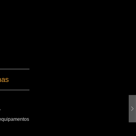
mas
T
 equipamentos