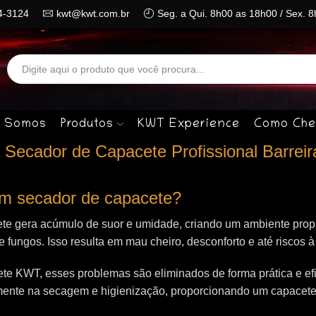
4-3124
kwt@kwt.com.br
Seg. a Qui. 8h00 as 18h00 / Sex. 
Search
input
 Somos
Produtos
KWT Experience
Como Che
Secador de Capacete Profissional Barreir
 um secador de capacete?
te gera acúmulo de suor e umidade, criando um ambiente propí
 e fungos. Isso resulta em mau cheiro, desconforto e até riscos 
e KWT, esses problemas são eliminados de forma prática e efi
mente na secagem e higienização, proporcionando um capacet