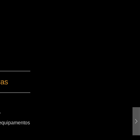
ras
T
 equipamentos