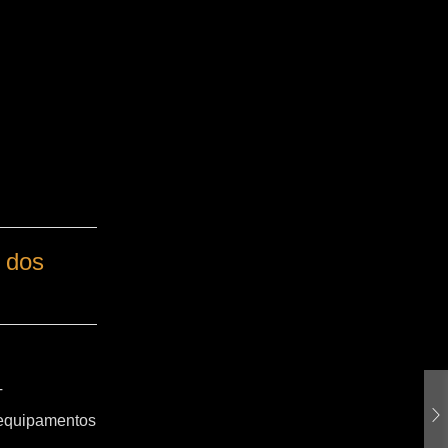
 dos
T
 equipamentos