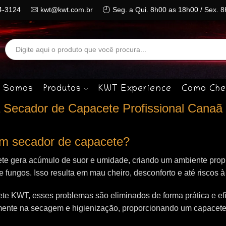
4-3124
kwt@kwt.com.br
Seg. a Qui. 8h00 as 18h00 / Sex. 
Search
input
 Somos
Produtos
KWT Experience
Como Che
 Secador de Capacete Profissional Canaã
 um secador de capacete?
te gera acúmulo de suor e umidade, criando um ambiente propí
 e fungos. Isso resulta em mau cheiro, desconforto e até riscos 
e KWT, esses problemas são eliminados de forma prática e efi
mente na secagem e higienização, proporcionando um capacet