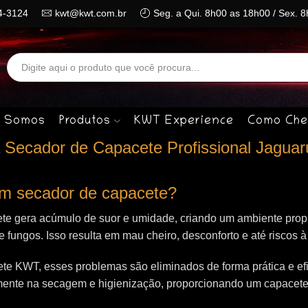
4-3124
kwt@kwt.com.br
Seg. a Qui. 8h00 as 18h00 / Sex. 
Search
input
 Somos
Produtos
KWT Experience
Como Che
 Secador de Capacete Profissional Jaguar
 um secador de capacete?
te gera acúmulo de suor e umidade, criando um ambiente propí
 e fungos. Isso resulta em mau cheiro, desconforto e até riscos 
e KWT, esses problemas são eliminados de forma prática e efi
mente na secagem e higienização, proporcionando um capacet