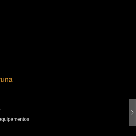
runa
T
 equipamentos