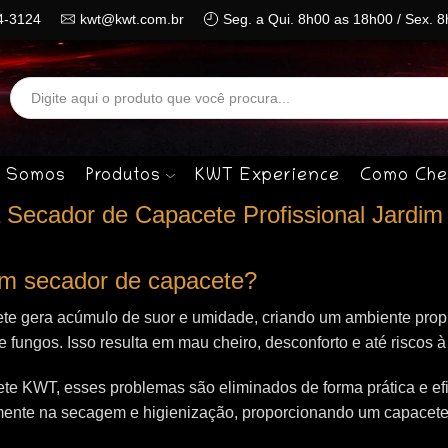
4-3124
kwt@kwt.com.br
Seg. a Qui. 8h00 as 18h00 / Sex. 
Search
input
 Somos
Produtos
KWT Experience
Como Che
Secador de Capacete Profissional Jardim
 um secador de capacete?
te gera acúmulo de suor e umidade, criando um ambiente propí
 e fungos. Isso resulta em mau cheiro, desconforto e até riscos 
e KWT, esses problemas são eliminados de forma prática e efi
mente na secagem e higienização, proporcionando um capacet