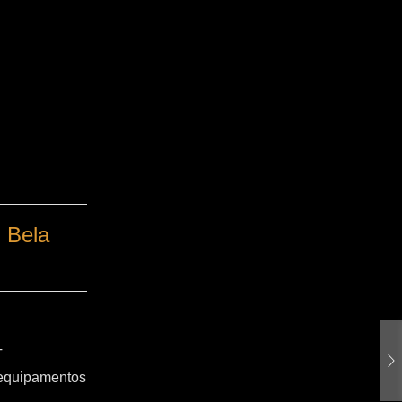
 Bela
T
 equipamentos