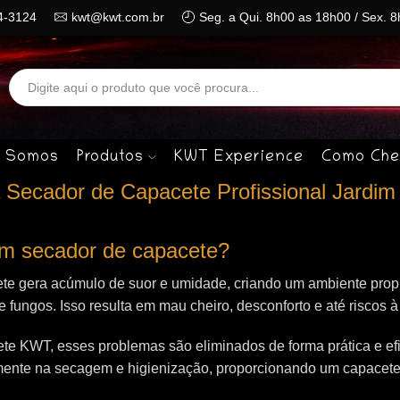
4-3124
kwt@kwt.com.br
Seg. a Qui. 8h00 as 18h00 / Sex. 
Search
input
 Somos
Produtos
KWT Experience
Como Che
Secador de Capacete Profissional Jardim
 um secador de capacete?
te gera acúmulo de suor e umidade, criando um ambiente propí
 e fungos. Isso resulta em mau cheiro, desconforto e até riscos 
e KWT, esses problemas são eliminados de forma prática e efi
mente na secagem e higienização, proporcionando um capacet