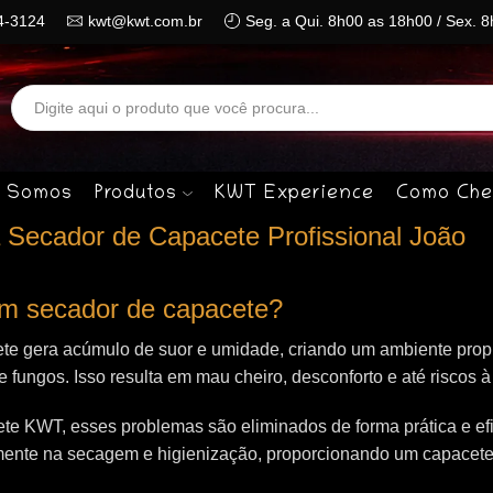
4-3124
kwt@kwt.com.br
Seg. a Qui. 8h00 as 18h00 / Sex. 
Search
input
 Somos
Produtos
KWT Experience
Como Che
 Secador de Capacete Profissional João
 um secador de capacete?
te gera acúmulo de suor e umidade, criando um ambiente propí
 e fungos. Isso resulta em mau cheiro, desconforto e até riscos 
e KWT, esses problemas são eliminados de forma prática e efi
mente na secagem e higienização, proporcionando um capacet