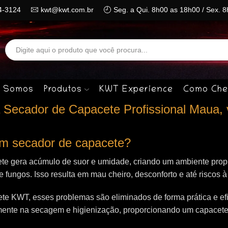
4-3124
kwt@kwt.com.br
Seg. a Qui. 8h00 as 18h00 / Sex. 
Search
input
 Somos
Produtos
KWT Experience
Como Che
Secador de Capacete Profissional Maua, 
 um secador de capacete?
te gera acúmulo de suor e umidade, criando um ambiente propí
 e fungos. Isso resulta em mau cheiro, desconforto e até riscos 
e KWT, esses problemas são eliminados de forma prática e efi
mente na secagem e higienização, proporcionando um capacet