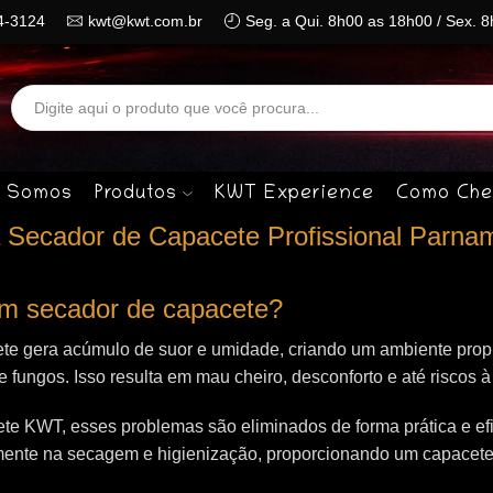
4-3124
kwt@kwt.com.br
Seg. a Qui. 8h00 as 18h00 / Sex. 
Search
input
 Somos
Produtos
KWT Experience
Como Che
Secador de Capacete Profissional Parnam
 um secador de capacete?
te gera acúmulo de suor e umidade, criando um ambiente propí
 e fungos. Isso resulta em mau cheiro, desconforto e até riscos 
e KWT, esses problemas são eliminados de forma prática e efi
mente na secagem e higienização, proporcionando um capacet